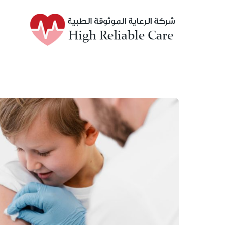
Ski
t
conten