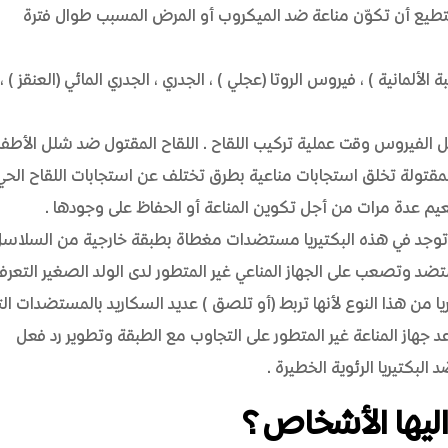
طيع أن تكوّن مناعة ضد الميكروب أو المرض المسبب طوال فترة
 الألمانية)، فيروس الروتا (عجلي)، الجدري، الجدري المائي (العنقز)،
ل الفيروس وقت عملية تركيب اللقاح. اللقاح المقتول ضد شلل الأطفا
لمقتولة تخلق استجابات مناعية بطرق تختلف عن استجابات اللقاح الحي
يم عدة مرات من أجل تكوين المناعة أو الحفاظ على وجودها.
ا. توجد في هذه البكتيريا مستضدات مغطاة بطبقة خارجية من السلاس
د وتصعب على الجهاز المناعي غير المتطور لدى الولد الصغير التعر
يا من هذا النوع لأنها تربط (أو تلصق) عديد السكاريد بالمستضدات ال
 جهاز المناعة غير المتطور على التجاوب مع الطبقة وتطوير رد فعل
لبكتيريا الرئوية الخطيرة.
اليها الأشخاص؟