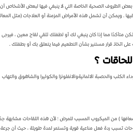
ة بعض الظروف الصحية الخاصة التي لا ينبغي فيها لبعض الأشخاص أن
لقيها. ويمكن أن تشمل هذه الأمراض المزمنة أو العلاجات (مثل المعال
كن متأكدًا مما إذا كان ينبغي لك أو لطفلك تلقي لقاح معين، فيرجى
 على اتخاذ قرار مستنير بشأن التطعيم فيما يتعلق بك أو بطفلك.
للحاقات ؟
ء الكلب والحصبة الالمانيةوالانفلونزا والكوليرا والشاهوق والتهاب
ضعافها) من الميكروب المسبب للمرض؛ لأن هذه اللقاحات مشابهة جدًا
قاحات تسبب ردة فعل مناعية قوية وتستمر لمدة طويلة، حيث أن جرعة