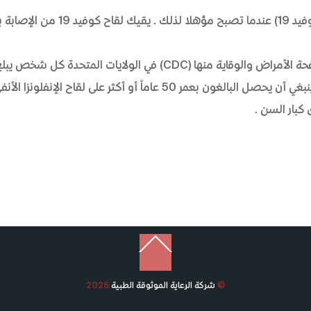
كوفيد 19. احرص على أخذ لقاح مرض فيروس كورونا (كوفيد 19) عندما تصبح مؤهلا لذلك. يقيك لقاح كوفيد 19 م
لقاح الإنفلونزا. للوقاية من الإنفلونزا، توصي مراكز مكافحة الأمراض والوقاية منها (CDC) في الولايات المتحدة كل شخص ي
من العمر 6 أشهر أو أكثر بأخذ لقاح الإنفلونزا سنويًا. لا ينبغي أن يحصل البالغون بعمر 50 عاماً أو أكثر على لقاح الإنفلونزا ال
 كبار السن.
Back
To
Top
©
شركة الرعاية الموثوقة الطبية
2026